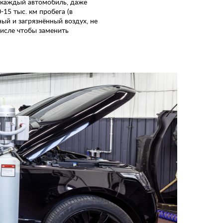
 каждый автомобиль, даже
 инструменты, запчасти и
15 тыс. км пробега (в
 для ТО автомобилей Porsche.
ов от сколов, выполняем
ный и загрязнённый воздух, не
оклейку авто плёнкой Polar,
числе чтобы заменить
лагаем смену цвета, защиту
ментов и брендирование.
онтаж и демонтаж без
.
 обслуживание автомобилей с соблюдением