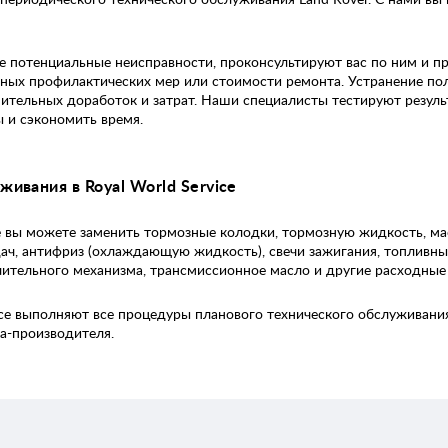
 потенциальные неисправности, проконсультируют вас по ним и п
ных профилактических мер или стоимости ремонта. Устранение пол
лнительных доработок и затрат. Наши специалисты тестируют резуль
 и сэкономить время.
ивания в Royal World Service
ce вы можете заменить тормозные колодки, тормозную жидкость, ма
ач, антифриз (охлаждающую жидкость), свечи зажигания, топливн
лительного механизма, трансмиссионное масло и другие расходные
ice выполняют все процедуры планового технического обслуживан
а-производителя.