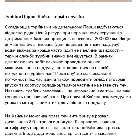
Турбіни Порше Кайєн: термін служби
Складнощі з турбінами на дизельному Порші відбуваються
відносно рідко і їхній ресурс при нормальному керуванні з
дотриманням базових принципів перевищує 200 000 км. Якщо
ж машина була чіпована (для підвищення тиску наддуву) і
водій вважає за краще часто їздити на великій швидкості –
термін служби турбіни значно зменшується. В рамках
діагностичних робіт важливо проводити оцінки
максимального наддуву, що створюється на піковій
потужності турбіни, час її "розгону" до максимальної
потужності під час їзди, а також проводити огляд патрубків
впуску та корпусу холодної/гарячої частини на наявність течі.
Наявність слабких запотівань - це нормально, але тічь - це вже
говорить про значний знос. При покупці Кайєна рекомендуємо
уникати моторів, вимитих для успішного продажу.
На Кайєнах можлива поява течі антифризу в розвалі
дизельного 3.0-літрового двигуна. Як правило, калюжа
антифризу утворюється навколо теплообмінника в розвалі
двигуна. Іноді додатково спостерігається тічь масляної