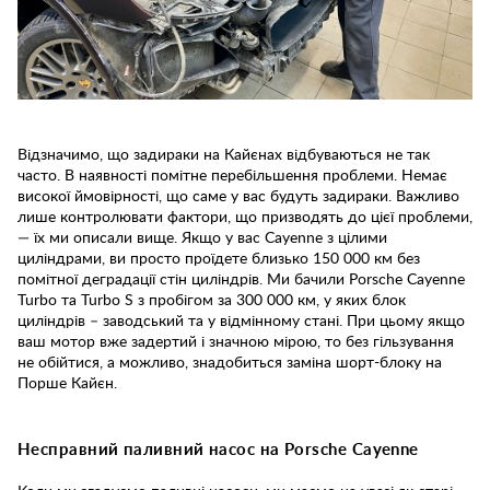
Відзначимо, що задираки на Кайєнах відбуваються не так
часто. В наявності помітне перебільшення проблеми. Немає
високої ймовірності, що саме у вас будуть задираки. Важливо
лише контролювати фактори, що призводять до цієї проблеми,
— їх ми описали вище. Якщо у вас Cayenne з цілими
циліндрами, ви просто проїдете близько 150 000 км без
помітної деградації стін циліндрів. Ми бачили Porsche Cayenne
Turbo та Turbo S з пробігом за 300 000 км, у яких блок
циліндрів – заводський та у відмінному стані. При цьому якщо
ваш мотор вже задертий і значною мірою, то без гільзування
не обійтися, а можливо, знадобиться заміна шорт-блоку на
Порше Кайєн.
Несправний паливний насос на Porsche Cayenne