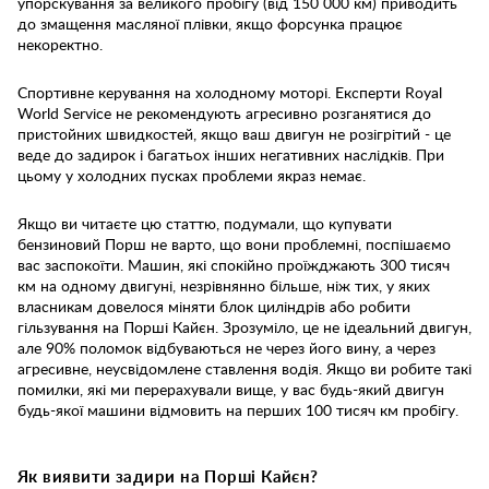
упорскування за великого пробігу (від 150 000 км) приводить
до змащення масляної плівки, якщо форсунка працює
некоректно.
Спортивне керування на холодному моторі. Експерти Royal
World Service не рекомендують агресивно розганятися до
пристойних швидкостей, якщо ваш двигун не розігрітий - це
веде до задирок і багатьох інших негативних наслідків. При
цьому у холодних пусках проблеми якраз немає.
Якщо ви читаєте цю статтю, подумали, що купувати
бензиновий Порш не варто, що вони проблемні, поспішаємо
вас заспокоїти. Машин, які спокійно проїжджають 300 тисяч
км на одному двигуні, незрівнянно більше, ніж тих, у яких
власникам довелося міняти блок циліндрів або робити
гільзування на Порші Кайєн. Зрозуміло, це не ідеальний двигун,
але 90% поломок відбуваються не через його вину, а через
агресивне, неусвідомлене ставлення водія. Якщо ви робите такі
помилки, які ми перерахували вище, у вас будь-який двигун
будь-якої машини відмовить на перших 100 тисяч км пробігу.
Як виявити задири на Порші Кайєн?