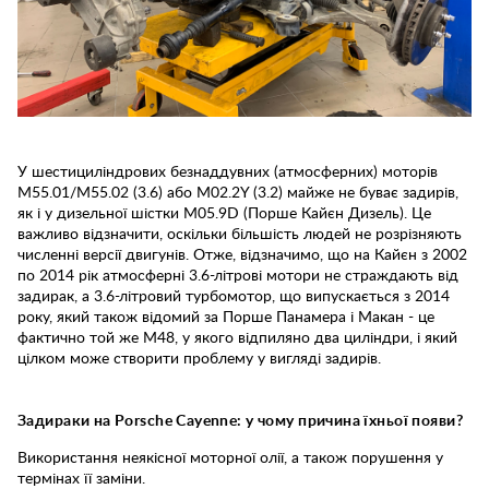
У шестициліндрових безнаддувних (атмосферних) моторів
M55.01/M55.02 (3.6) або M02.2Y (3.2) майже не буває задирів,
як і у дизельної шістки M05.9D (Порше Кайєн Дизель). Це
важливо відзначити, оскільки більшість людей не розрізняють
численні версії двигунів. Отже, відзначимо, що на Кайєн з 2002
по 2014 рік атмосферні 3.6-літрові мотори не страждають від
задирак, а 3.6-літровий турбомотор, що випускається з 2014
року, який також відомий за Порше Панамера і Макан - це
фактично той же M48, у якого відпиляно два циліндри, і який
цілком може створити проблему у вигляді задирів.
Задираки на Porsche Cayenne: у чому причина їхньої появи?
Використання неякісної моторної олії, а також порушення у
термінах її заміни.