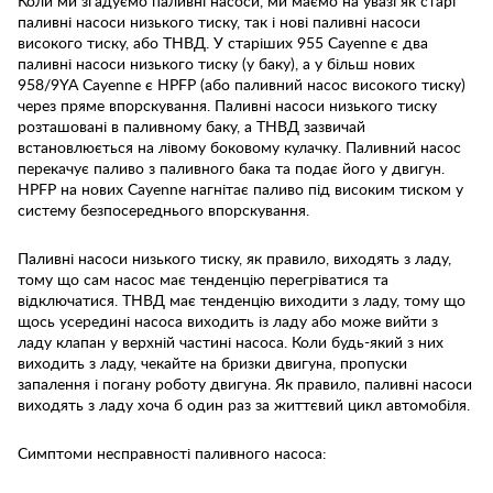
Коли ми згадуємо паливні насоси, ми маємо на увазі як старі
паливні насоси низького тиску, так і нові паливні насоси
високого тиску, або ТНВД. У старіших 955 Cayenne є два
паливні насоси низького тиску (у баку), а у більш нових
958/9YA Cayenne є HPFP (або паливний насос високого тиску)
через пряме впорскування. Паливні насоси низького тиску
розташовані в паливному баку, а ТНВД зазвичай
встановлюється на лівому боковому кулачку. Паливний насос
перекачує паливо з паливного бака та подає його у двигун.
HPFP на нових Cayenne нагнітає паливо під високим тиском у
систему безпосереднього впорскування.
Паливні насоси низького тиску, як правило, виходять з ладу,
тому що сам насос має тенденцію перегріватися та
відключатися. ТНВД має тенденцію виходити з ладу, тому що
щось усередині насоса виходить із ладу або може вийти з
ладу клапан у верхній частині насоса. Коли будь-який з них
виходить з ладу, чекайте на бризки двигуна, пропуски
запалення і погану роботу двигуна. Як правило, паливні насоси
виходять з ладу хоча б один раз за життєвий цикл автомобіля.
Симптоми несправності паливного насоса: