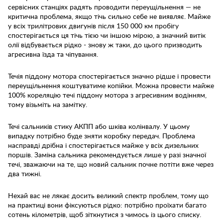
сервісних станціях радять проводити переущільнення — не
критична проблема, якщо тічь сильно себе не виявляє. Майже
у всіх трилітрових двигунів після 150 000 км пробігу
спостерігається ця тічь тією чи іншою мірою, а значний витік
олії відбувається рідко - знову ж таки, до цього призводить
агресивна їзда та чіпування.
Течія піддону мотора спостерігається значно рідше і провести
переущільнення коштуватиме копійки. Можна провести майже
100% кореляцію течі піддону мотора з агресивним водінням,
тому візьміть на замітку.
Течі сальників стику АКПП або шківа колінвалу. У цьому
випадку потрібно буде зняти коробку передач. Проблема
насправді дрібна і спостерігається майже у всіх дизельних
поршів. Заміна сальника рекомендується лише у разі значної
течі, зважаючи на те, що новий сальник почне потіти вже через
два тижні.
Нехай вас не лякає досить великий спектр проблем, тому що
на практиці вони фіксуються рідко: потрібно проїхати багато
сотень кілометрів, щоб зіткнутися з чимось із цього списку.