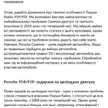
перевезення.
Отже, давайте дізнаємося про технічні особливості Порше
Кайєн 959/959. Ми розповімо вам про найзатратніші та
найнебанальніші проблеми Cayenne другого та третього
покоління (з 2010 року і по теперішній час). Ми зібрали майже
всі несправності, які можуть статися у цього кросовера, однак
хочемо зазначити, що їх потенційна ймовірність зовсім не
означає, що всі ці проблеми колись дадуть про себе знати.
Навпаки, Porsche Cayenne – дуже надійний автомобіль. Якщо
ви правильно підійдете до вибору автомобіля,
дотримуватиметеся правил ТО і експлуатації, автомобіль вас,
можливо, ніколи не потурбує чимось серйозним. Сприймайте
наш гід як інформаційний матеріал, а не якісь особливості,
властиві автомобілю.
Porsche 958/959: задираки на циліндрах двигуна
Поява задирів на циліндрах мотора - одна з основних проблем,
з якою стикаються власники Порше Кайєн. І стосується це всіх
трьох поколінь, з 2004 року по теперішній час. Однак деякі
двигуни схильні більше, ніж інші: наприклад, атмосферний і