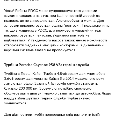
Увага! Робота PDCC може супроводжуватися дивними
звуками, схожими на стук, при їзді по нерівній дорозі: як
правило, це не виправляється. Але спробувати можна. Для
заправки використовується рідина "пентозин, і незважаючи на
те, що в машинах з PDCC, для кермового управління теж
використовується пентозин, з'єднання контурів не
відбувається. У тандемного насоса також немає можливості
створювати з'єднання між цими контурами. Із дизельними
версіями система взагалі не пропонується.
Турбіни Porsche Cayenne 958 V8: термін служби
Турбіни в Порші Кайєн Турбо з 4.8-літровим двигуном або з
3.6-літровим двигуном на Кайєн S з 2014 модельного року
ламаються рідко. Зазвичай, їх термін служби становить
близько 200 000 км. Зрозуміло, потрібно своєчасно
обслуговувати двигун і уважно ставитися до автомобіля. Якщо
наддув збільшується, термін служби турбін значно
зменшується.
Для діагностики турбін попередньо слід визначити їхній