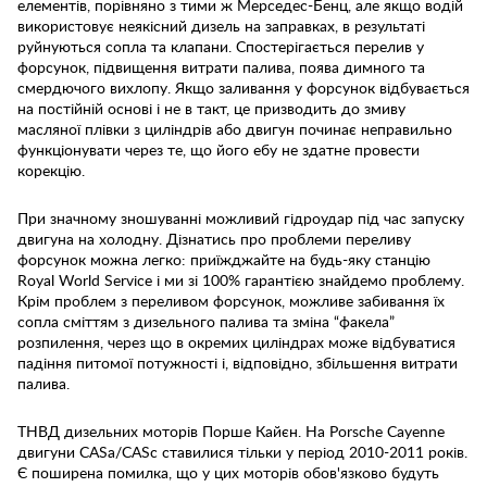
елементів, порівняно з тими ж Мерседес-Бенц, але якщо водій
використовує неякісний дизель на заправках, в результаті
руйнуються сопла та клапани. Спостерігається перелив у
форсунок, підвищення витрати палива, поява димного та
смердючого вихлопу. Якщо заливання у форсунок відбувається
на постійній основі і не в такт, це призводить до змиву
масляної плівки з циліндрів або двигун починає неправильно
функціонувати через те, що його ебу не здатне провести
корекцію.
При значному зношуванні можливий гідроудар під час запуску
двигуна на холодну. Дізнатись про проблеми переливу
форсунок можна легко: приїжджайте на будь-яку станцію
Royal World Service і ми зі 100% гарантією знайдемо проблему.
Крім проблем з переливом форсунок, можливе забивання їх
сопла сміттям з дизельного палива та зміна “факела”
розпилення, через що в окремих циліндрах може відбуватися
падіння питомої потужності і, відповідно, збільшення витрати
палива.
ТНВД дизельних моторів Порше Кайєн. На Porsche Cayenne
двигуни CASa/CASc ставилися тільки у період 2010-2011 років.
Є поширена помилка, що у цих моторів обов'язково будуть