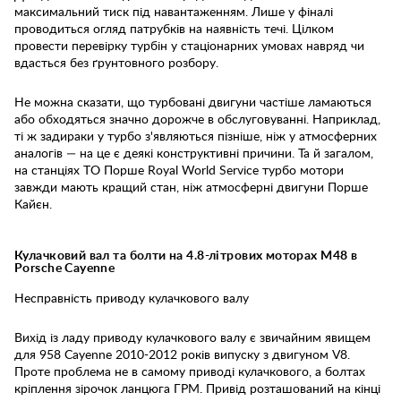
максимальний тиск під навантаженням. Лише у фіналі
проводиться огляд патрубків на наявність течі. Цілком
провести перевірку турбін у стаціонарних умовах навряд чи
вдасться без ґрунтовного розбору.
Не можна сказати, що турбовані двигуни частіше ламаються
або обходяться значно дорожче в обслуговуванні. Наприклад,
ті ж задираки у турбо з'являються пізніше, ніж у атмосферних
аналогів — на це є деякі конструктивні причини. Та й загалом,
на станціях ТО Порше Royal World Service турбо мотори
завжди мають кращий стан, ніж атмосферні двигуни Порше
Кайєн.
Кулачковий вал та болти на 4.8-літрових моторах M48 в
Porsche Cayenne
Несправність приводу кулачкового валу
Вихід із ладу приводу кулачкового валу є звичайним явищем
для 958 Cayenne 2010-2012 років випуску з двигуном V8.
Проте проблема не в самому приводі кулачкового, а болтах
кріплення зірочок ланцюга ГРМ. Привід розташований на кінці