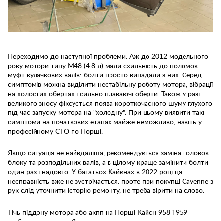
Переходимо до наступної проблеми. Аж до 2012 модельного
року мотори типу M48 (4.8 л) мали схильність до поломок
муфт кулачкових валів: болти просто випадали з них. Серед
симптомів можна виділити нестабільну роботу мотора, вібрації
на холостих обертах і сильно плаваючі оберти. Також у разі
великого зносу фіксується поява короткочасного шуму глухого
під час запуску мотора на "холодну". При цьому виявити такі
симптоми на початкових етапах майже неможливо, навіть у
професійному СТО по Порші.
Якщо ситуація не найвдаліша, рекомендується заміна головок
блоку та розподільних валів, а в цілому краще замінити болти
один раз і надовго. У багатьох Кайєнах в 2022 році ця
несправність вже не зустрічається, проте при покупці Cayenne з
рук слід уточнити історію ремонту, не треба вірити на слово.
Тічь піддону мотора або акпп на Порші Кайєн 958 і 959