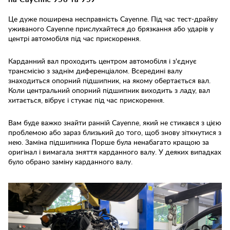
Це дуже поширена несправність Cayenne. Під час тест-драйву
уживаного Cayenne прислухайтеся до брязкання або ударів у
центрі автомобіля під час прискорення.
Карданний вал проходить центром автомобіля і з'єднує
трансмісію з заднім диференціалом. Всередині валу
знаходиться опорний підшипник, на якому обертається вал.
Коли центральний опорний підшипник виходить з ладу, вал
хитається, вібрує і стукає під час прискорення.
Вам буде важко знайти ранній Cayenne, який не стикався з цією
проблемою або зараз близький до того, щоб знову зіткнутися з
нею. Заміна підшипника Порше була ненабагато кращою за
оригінал і вимагала зняття карданного валу. У деяких випадках
було обрано заміну карданного валу.