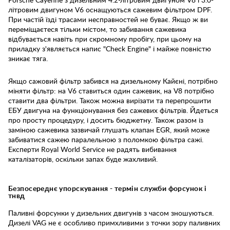
Porsche Cayenne з дизельним 4.2-літровим двигуном V8 і 3.0-
літровим двигуном V6 оснащуються сажевим фільтром DPF.
При частій їзді трасами несправностей не буває. Якщо ж ви
переміщаєтеся тільки містом, то забивання сажевика
відбувається навіть при скромному пробігу, при цьому на
приладку з'являється напис "Check Engine" і майже повністю
зникає тяга.
Якщо сажовий фільтр забився на дизельному Кайєні, потрібно
міняти фільтр: на V6 ставиться один сажевик, на V8 потрібно
ставити два фільтри. Також можна вирізати та перепрошити
ЕБУ двигуна на функціонування без сажевих фільтрів. Йдеться
про просту процедуру, і досить бюджетну. Також разом із
заміною сажевика зазвичай глушать клапан EGR, який може
забиватися сажею паралельною з поломкою фільтра сажі.
Експерти Royal World Service не радять вибивання
каталізаторів, оскільки запах буде жахливий.
Безпосереднє упорскування - термін служби форсунок і
тнвд
Паливні форсунки у дизельних двигунів з часом зношуються.
Дизелі VAG не є особливо примхливими з точки зору паливних