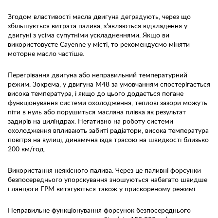
Згодом властивості масла двигуна деградують, через що
збільшується витрата палива, з'являються відкладення у
двигуні з усіма супутніми ускладненнями. Якщо ви
використовуєте Cayenne у місті, то рекомендуємо міняти
моторне масло частіше.
Перегрівання двигуна або неправильний температурний
режим. Зокрема, у двигуна M48 за умовчанням спостерігається
висока температура, і якщо до цього додається погане
функціонування системи охолодження, теплові зазори можуть
піти в нуль або порушиться масляна плівка як результат
задирів на циліндрах. Негативно на роботу системи
охолодження впливають забиті радіатори, висока температура
повітря на вулиці, динамічна їзда трасою на швидкості близько
200 км/год.
Використання неякісного палива. Через це паливні форсунки
безпосереднього упорскування зношуються набагато швидше
і ланцюги ГРМ витягуються також у прискореному режимі.
Неправильне функціонування форсунок безпосереднього