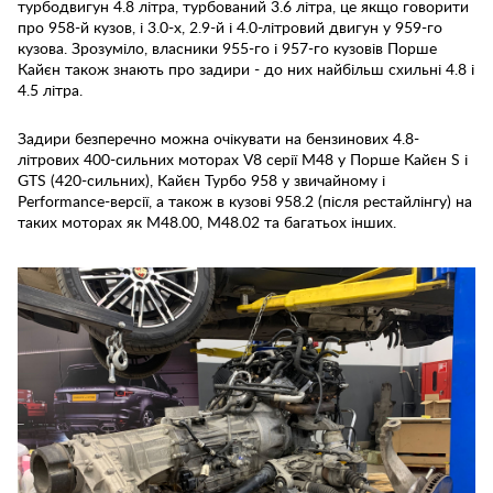
турбодвигун 4.8 літра, турбований 3.6 літра, це якщо говорити
про 958-й кузов, і 3.0-х, 2.9-й і 4.0-літровий двигун у 959-го
кузова. Зрозуміло, власники 955-го і 957-го кузовів Порше
Кайєн також знають про задири - до них найбільш схильні 4.8 і
4.5 літра.
Задири безперечно можна очікувати на бензинових 4.8-
літрових 400-сильних моторах V8 серії M48 у Порше Кайєн S і
GTS (420-сильних), Кайєн Турбо 958 у звичайному і
Performance-версії, а також в кузові 958.2 (після рестайлінгу) на
таких моторах як M48.00, M48.02 та багатьох інших.