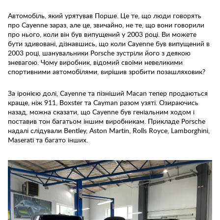
Автомобіль, який урятував Порше. Це те, що люди говорять
про Cayenne зараз, але це, звичайно, не те, що вони говорили
про нього, коли він був випущений у 2003 році. Ви можете
бути здивовані, дізнавшись, що коли Cayenne був випущений в
2003 році, шанувальники Porsche зустріли його з деякою
зневагою. Чому виробник, відомий своїми невеликими
спортивними автомобілями, вирішив зробити позашляховик?
За іронією долі, Cayenne та пізніший Macan тепер продаються
краще, ніж 911, Boxster та Cayman разом узяті. Озираючись
назад, можна сказати, що Cayenne був геніальним ходом і
поставив тон багатьом іншим виробникам. Прикладe Porsche
надалі слідували Bentley, Aston Martin, Rolls Royce, Lamborghini,
Maserati та багато інших.