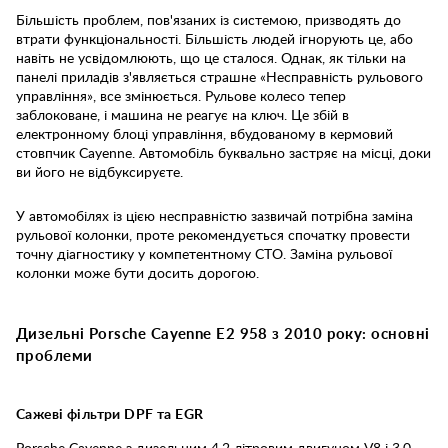
Більшість проблем, пов'язаних із системою, призводять до
втрати функціональності. Більшість людей ігнорують це, або
навіть не усвідомлюють, що це сталося. Однак, як тільки на
панелі приладів з'являється страшне «Несправність рульового
управління», все змінюється. Рульове колесо тепер
заблоковане, і машина не реагує на ключ. Це збій в
електронному блоці управління, вбудованому в кермовий
стовпчик Cayenne. Автомобіль буквально застряє на місці, доки
ви його не відбуксируєте.
У автомобілях із цією несправністю зазвичай потрібна заміна
рульової колонки, проте рекомендується спочатку провести
точну діагностику у компетентному СТО. Заміна рульової
колонки може бути досить дорогою.
Дизельні Porsche Cayenne E2 958 з 2010 року: основні
проблеми
Сажеві фільтри DPF та EGR