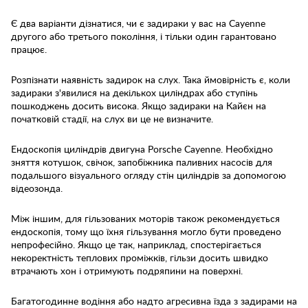
Є два варіанти дізнатися, чи є задираки у вас на Cayenne
другого або третього покоління, і тільки один гарантовано
працює.
Розпізнати наявність задирок на слух. Така ймовірність є, коли
задираки з'явилися на декількох циліндрах або ступінь
пошкоджень досить висока. Якщо задираки на Кайєн на
початковій стадії, на слух ви це не визначите.
Ендоскопія циліндрів двигуна Porsche Cayenne. Необхідно
зняття котушок, свічок, запобіжника паливних насосів для
подальшого візуального огляду стін циліндрів за допомогою
відеозонда.
Між іншим, для гільзованих моторів також рекомендується
ендоскопія, тому що їхня гільзування могло бути проведено
непрофесійно. Якщо це так, наприклад, спостерігається
некоректність теплових проміжків, гільзи досить швидко
втрачають хон і отримують подряпини на поверхні.
Багатогодинне водіння або надто агресивна їзда з задирами на