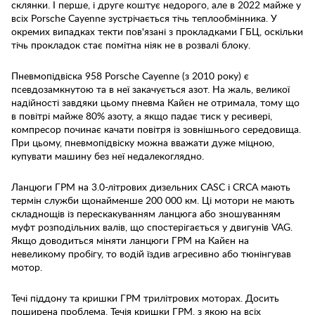
склянки. І перше, і друге коштує недорого, але в 2022 майже у
всіх Porsche Cayenne зустрічається тічь теплообмінника. У
окремих випадках текти пов'язані з прокладками ГБЦ, оскільки
тічь прокладок стає помітна ніяк не в розвалі блоку.
Пневмопідвіска 958 Porsche Cayenne (з 2010 року) є
псевдозамкнутою та в неї закачується азот. На жаль, великої
надійності завдяки цьому пневма Кайєн не отримала, тому що
в повітрі майже 80% азоту, а якщо падає тиск у ресивері,
компресор починає качати повітря із зовнішнього середовища.
При цьому, пневмопідвіску можна вважати дуже міцною,
купувати машину без неї недалекоглядно.
Ланцюги ГРМ на 3.0-літрових дизельних CASC і CRCA мають
термін служби щонайменше 200 000 км. Ці мотори не мають
складнощів із перескакуванням ланцюга або зношуванням
муфт розподільних валів, що спостерігається у двигунів VAG.
Якщо доводиться міняти ланцюги ГРМ на Кайєн на
невеликому пробігу, то водій їздив агресивно або тюнінгував
мотор.
Течі піддону та кришки ГРМ трилітрових моторах. Досить
поширена проблема. Течія кришки ГРМ, з якою на всіх