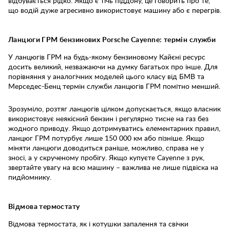
відбувається рідко. Якщо є тічь піддону, це говорить про те,
що водій дуже агресивно використовує машину або є перегрів.
Ланцюги ГРМ бензинових Porsche Cayenne: термін служби
У ланцюгів ГРМ на будь-якому бензиновому Кайєні ресурс
досить великий, незважаючи на думку багатьох про інше. Для
порівняння у аналогічних моделей цього класу від БМВ та
Мерседес-Бенц термін служби ланцюгів ГРМ помітно менший.
Зрозуміло, розтяг ланцюгів цілком допускається, якщо власник
використовує неякісний бензин і регулярно тисне на газ без
жодного приводу. Якщо дотримуватись елементарних правил,
ланцюг ГРМ потурбує лише 150 000 км або пізніше. Якщо
міняти ланцюги доводиться раніше, можливо, справа не у
зносі, а у скрученому пробігу. Якщо купуєте Cayenne з рук,
звертайте увагу на всю машину – важлива не лише підвіска на
пидйомнику.
Відмова термостату
Відмова термостата, як і котушки запалення та свічки