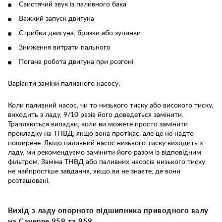
Свистячий звук із паливного бака
Важкий запуск двигуна
Стрибки двигуна, бризки або зупинки
Зниження витрати пального
Погана робота двигуна при розгоні
Варіанти заміни паливного насосу:
Коли паливний насос, чи то низького тиску або високого тиску,
виходить з ладу, 9/10 разів його доведеться замінити.
Трапляються випадки, коли ви можете просто замінити
прокладку на ТНВД, якщо вона протікає, але це не надто
поширене. Якщо паливний насос низького тиску виходить з
ладу, ми рекомендуємо замінити його разом із відповідним
фільтром. Заміна ТНВД або паливних насосів низького тиску
не найпростіше завдання, якщо ви не знаєте, де вони
розташовані.
Вихід з ладу опорного підшипника приводного валу
на Cayenne 958 та 959