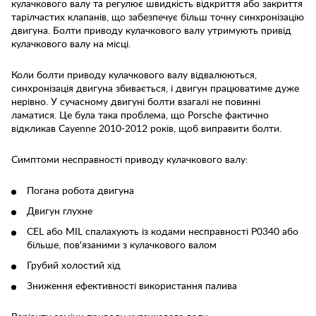
кулачкового валу та регулює швидкість відкриття або закриття
тарілчастих клапанів, що забезпечує більш точну синхронізацію
двигуна. Болти приводу кулачкового валу утримують привід
кулачкового валу на місці.
Коли болти приводу кулачкового валу відвалюються,
синхронізація двигуна збивається, і двигун працюватиме дуже
нерівно. У сучасному двигуні болти взагалі не повинні
ламатися. Це була така проблема, що Porsche фактично
відкликав Cayenne 2010-2012 років, щоб виправити болти.
Симптоми несправності приводу кулачкового валу:
Погана робота двигуна
Двигун глухне
CEL або MIL спалахують із кодами несправності P0340 або
більше, пов'язаними з кулачкового валом
Грубий холостий хід
Зниження ефективності використання палива