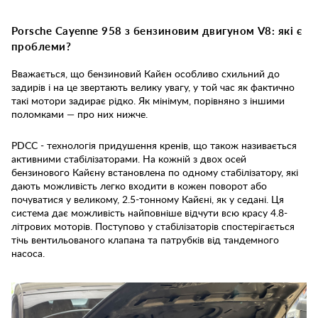
Porsche Cayenne 958 з бензиновим двигуном V8: які є
проблеми?
Вважається, що бензиновий Кайєн особливо схильний до
задирів і на це звертають велику увагу, у той час як фактично
такі мотори задирає рідко. Як мінімум, порівняно з іншими
поломками — про них нижче.
PDCC - технологія придушення кренів, що також називається
активними стабілізаторами. На кожній з двох осей
бензинового Кайєну встановлена по одному стабілізатору, які
дають можливість легко входити в кожен поворот або
почуватися у великому, 2.5-тонному Кайєні, як у седані. Ця
система дає можливість найповніше відчути всю красу 4.8-
літрових моторів. Поступово у стабілізаторів спостерігається
тічь вентильованого клапана та патрубків від тандемного
насоса.